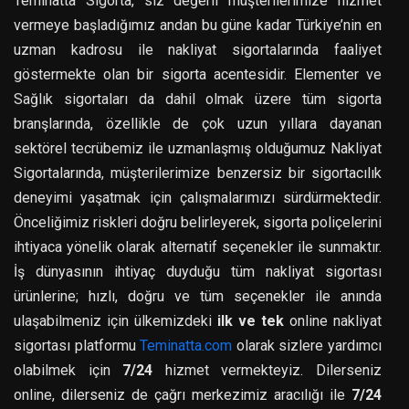
Teminatta Sigorta, siz değerli müşterilerimize hizmet
vermeye başladığımız andan bu güne kadar Türkiye’nin en
uzman kadrosu ile nakliyat sigortalarında faaliyet
göstermekte olan bir sigorta acentesidir. Elementer ve
Sağlık sigortaları da dahil olmak üzere tüm sigorta
branşlarında, özellikle de çok uzun yıllara dayanan
sektörel tecrübemiz ile uzmanlaşmış olduğumuz Nakliyat
Sigortalarında, müşterilerimize benzersiz bir sigortacılık
deneyimi yaşatmak için çalışmalarımızı sürdürmektedir.
Önceliğimiz riskleri doğru belirleyerek, sigorta poliçelerini
ihtiyaca yönelik olarak alternatif seçenekler ile sunmaktır.
İş dünyasının ihtiyaç duyduğu tüm nakliyat sigortası
ürünlerine; hızlı, doğru ve tüm seçenekler ile anında
ulaşabilmeniz için ülkemizdeki
ilk ve tek
online nakliyat
sigortası platformu
Teminatta.com
olarak sizlere yardımcı
olabilmek için
7/24
hizmet vermekteyiz. Dilerseniz
online, dilerseniz de çağrı merkezimiz aracılığı ile
7/24