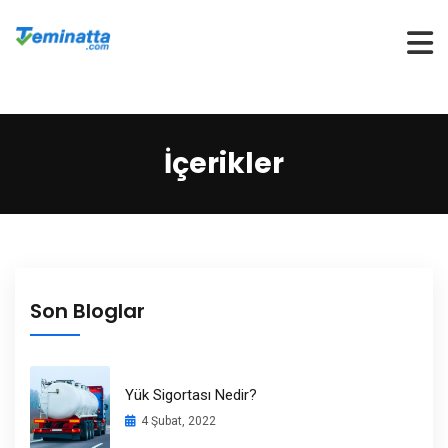
Teklif Al
İçerikler
Ürünler
Hakkımızda
Üye Ol
Son Bloglar
Giriş Yap
Yük Sigortası Nedir?
4 Şubat, 2022