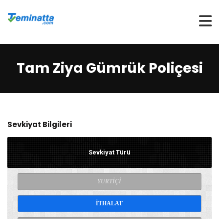
Teklif Al
Tam Ziya Gümrük Poliçesi
Ürünler
Hakkımızda
Sevkiyat Bilgileri
Üye Ol
Sevkiyat Türü
Giriş Yap
YURTİÇİ
İTHALAT