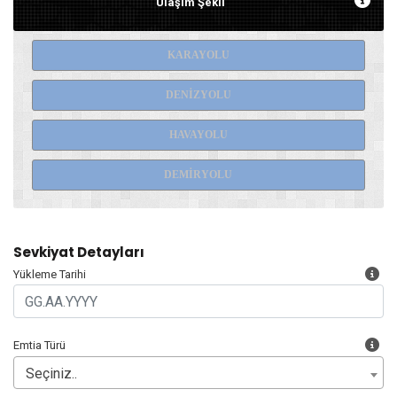
Başlangıç ve Bitiş Sevkiyatlar
Ulaşım Şekli
KARAYOLU
DENİZYOLU
HAVAYOLU
DEMİRYOLU
Sevkiyat Detayları
Yükleme Tarihi
Emtia Türü
Seçiniz..