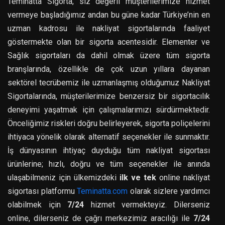
Teminatta Sigorta, siz değerli müşterilerimize hizmet
vermeye başladığımız andan bu güne kadar Türkiye’nin en
uzman kadrosu ile nakliyat sigortalarında faaliyet
göstermekte olan bir sigorta acentesidir. Elementer ve
Sağlık sigortaları da dahil olmak üzere tüm sigorta
branşlarında, özellikle de çok uzun yıllara dayanan
sektörel tecrübemiz ile uzmanlaşmış olduğumuz Nakliyat
Sigortalarında, müşterilerimize benzersiz bir sigortacılık
deneyimi yaşatmak için çalışmalarımızı sürdürmektedir.
Önceliğimiz riskleri doğru belirleyerek, sigorta poliçelerini
ihtiyaca yönelik olarak alternatif seçenekler ile sunmaktır.
İş dünyasının ihtiyaç duyduğu tüm nakliyat sigortası
ürünlerine; hızlı, doğru ve tüm seçenekler ile anında
ulaşabilmeniz için ülkemizdeki
ilk ve tek
online nakliyat
sigortası platformu
Teminatta.com
olarak sizlere yardımcı
olabilmek için
7/24
hizmet vermekteyiz. Dilerseniz
online, dilerseniz de çağrı merkezimiz aracılığı ile
7/24